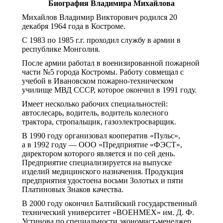
Биография Владимира Михайлова
Михайлов Владимир Викторович родился 20
декабря 1964 года в Костроме.
С 1983 по 1985 г.г. проходил службу в армии в
республике Монголия.
После армии работал в военизированной пожарной
части №5 города Костромы. Работу совмещал с
учебой в Ивановском пожарно-техническом
училище МВД СССР, которое окончил в 1991 году.
Имеет несколько рабочих специальностей:
автослесарь, водитель, водитель колесного
трактора, стропальщик, газоэлектросварщик.
В 1990 году организовал кооператив «Пульс»,
а в 1992 году — ООО «Предприятие «ФЭСТ»,
директором которого является и по сей день.
Предприятие специализируется на выпуске
изделий медицинского назначения. Продукция
предприятия удостоена восьми Золотых и пяти
Платиновых Знаков качества.
В 2000 году окончил Балтийский государственный
технический университет «ВОЕНМЕХ» им. Д. Ф.
Устинова по специальности экономист-менеджер.