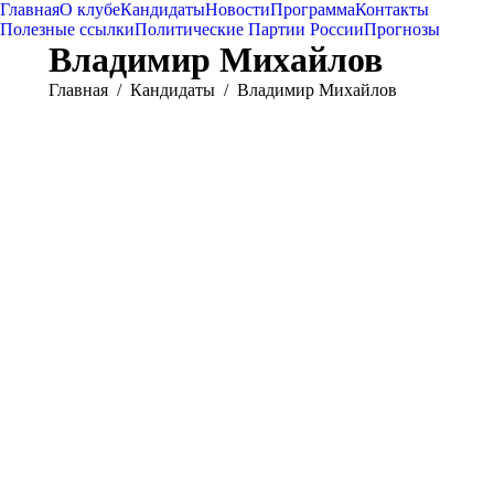
Главная
О клубе
Кандидаты
Новости
Программа
Контакты
Полезные ссылки
Политические Партии России
Прогнозы
Владимир Михайлов
Вы здесь:
Главная
Кандидаты
Владимир Михайлов