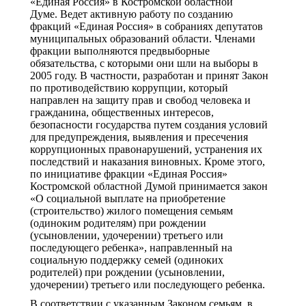
«Единая Россия» в Костромской областной
Думе. Ведет активную работу по созданию
фракций «Единая Россия» в собраниях депутатов
муниципальных образований области. Членами
фракции выполняются предвыборные
обязательства, с которыми они шли на выборы в
2005 году. В частности, разработан и принят Закон
по противодействию коррупции, который
направлен на защиту прав и свобод человека и
гражданина, общественных интересов,
безопасности государства путем создания условий
для предупреждения, выявления и пресечения
коррупционных правонарушений, устранения их
последствий и наказания виновных. Кроме этого,
по инициативе фракции «Единая Россия»
Костромской областной Думой принимается закон
«О социальной выплате на приобретение
(строительство) жилого помещения семьям
(одиноким родителям) при рождении
(усыновлении, удочерении) третьего или
последующего ребенка», направленный на
социальную поддержку семей (одиноких
родителей) при рождении (усыновлении,
удочерении) третьего или последующего ребенка.
В соответствии с указанным Законом семьям, в